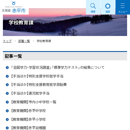
検索
設定
メニュー
Akabira City Hokkaido 北海道 赤平市
学校教育課
›
›
トップ
部署一覧
学校教育課
記事一覧
「全国学力・学習状況調査」「標準学力テスト」の結果について
【手当ほか】特別支援学校就学手当
【手当ほか】特別支援教育就学奨励費
【手当ほか】遺児就学手当
【教育機関】市内小中学校一覧
【教育機関】赤平中学校
【教育機関】赤平小学校
【教育機関】赤平幼稚園