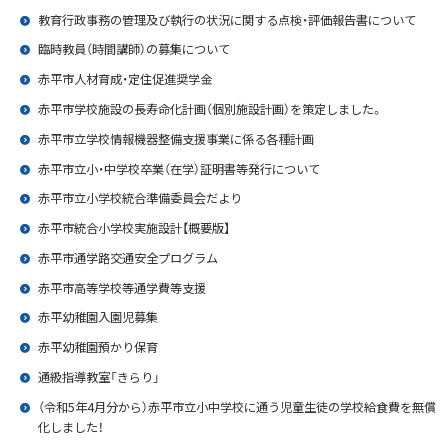
教育行政事務の管理及び執行の状況に関する点検・評価報告書について
臨時教員（時間講師）の募集について
赤平市人材育成・定住促進奨学金
赤平市学校施設の長寿命化計画（個別施設計画）を策定しました。
赤平市立学校情報機器整備支援事業に係る各種計画
赤平市立小・中学校卒業（在学）証明書等発行について
赤平市立小学校統合準備委員会だより
赤平市統合小学校実施設計【概要版】
赤平市通学路交通安全プログラム
赤平市高等学校等通学費等支援
赤平幼稚園入園児募集
赤平幼稚園預かり保育
通級指導教室「きらり」
（令和5年4月分から）赤平市立小中学校に通う児童生徒の学校給食費を無償
化しました！