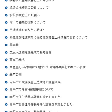
橋名板の盗難被害防止の呼びかけ
橋梁点検結果の公表について
水質事故防止のお願い
河川の種類と役割について
用途地域を知りたい時は?
緊急浚渫推進事業に係る浚渫発生土砂情報の公表について
翠光苑
茂尻人道跨線橋完成のお知らせ
西文京緑地
西豊里町・若木町にて地すべり対策事業が行われています
赤平公園
赤平市の大規模盛土造成地の調査結果
赤平市の降雪・積雪情報について
赤平市住生活基本計画を策定しました
赤平市公営住宅等長寿命化計画を策定しました
赤平市市営住宅の整備基準について