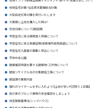
地域インフラ郡再生戦略マネジメント（郡マネ）実施方針について
地域住宅計画・社会資本整備総合計画
大型自走式草刈機を貸付いたします
大規模に土地を購入した時は?
宅地分譲について(建設課)
市営住宅に係る模様替え申請について
市営住宅に係る車庫証明(保管場所使用承諾)について
市営住宅入居者の募集と申込について
平岸中央公園
建築確認申請を要する建築物・工作物について
建設リサイクル法の対象建設工事について
建設課の業務内容
憧れのマイホームを手に入れよう!【土地が安い!!!】【残り１区画】
我が家のブロック塀等の安全確認をしましょう
改定建築基準法(シックハウス)