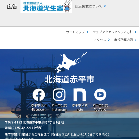
広告
広告掲載について
サイトマップ
ウェブアクセシビリティ方針
アクセス
市役所案内図
北海道赤平市
赤平市役所
赤平市公式
赤平市公式
赤平市公式
Facebook
Instagram
note
YouTube
〒079-1192 北海道赤平市泉町4丁目1番地
電話：0125-32-2211（代表）
開庁時間：
月曜日から金曜日まで
（祝日及び12月31日から1月5日までを除く）