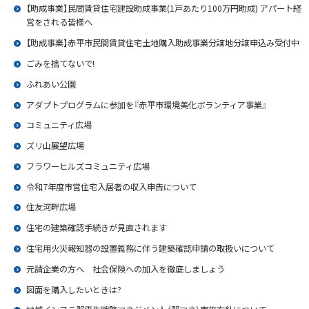
【助成事業】民間賃貸住宅建設助成事業(1戸あたり100万円助成) アパート経
営をされる皆様へ
【助成事業】赤平市民間賃貸住宅土地購入助成事業分譲地分譲申込み受付中
ごみを捨てないで!
ふれあい公園
アダプトプログラムに参加を『赤平市環境美化ボランティア事業』
コミュニティ広場
ズリ山展望広場
フラワーヒルズコミュニティ広場
令和7年度市営住宅入居者の収入申告について
住友河畔広場
住宅の建築確認手続きが見直されます
住宅用火災報知器の設置義務に伴う建築確認申請の取扱いについて
元請企業の方へ 社会保険への加入を徹底しましょう
図面を購入したいときは?