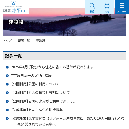
検索
設定
メニュー
Akabira City Hokkaido 北海道 赤平市
建設課
›
›
トップ
部署一覧
建設課
記事一覧
2025年4月（予定）から住宅の省エネ基準が変わります
777段日本一のズリ山階段
【公園利用】公園の利用について
【公園利用】公園の種類と役割について
【公園利用】公園の遊具がご利用できます。
【助成事業】あんしん住宅助成事業
【助成事業】民間賃貸住宅リフォーム助成事業(1戸あたり10万円限度) アパ
ートを経営されている皆様へ