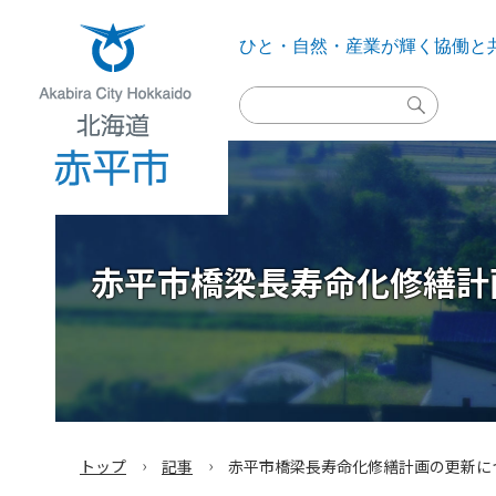
ひと・自然・産業が輝く
協働と
検
索
実
行
Akabira City Hokkaido 北海道 赤平市
赤平市橋梁長寿命化修繕計
›
›
トップ
記事
赤平市橋梁長寿命化修繕計画の更新に