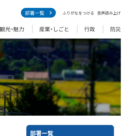
部署一覧
ふりがなをつける
音声読み上げ
観光・魅力
産業・しごと
行政
防災
部署一覧