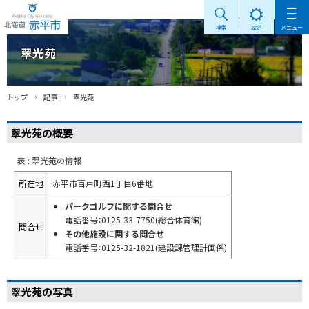
検索
設定
メニュー
Akabira City Hokkaido 北海道 赤平市
翠光苑
›
›
トップ
記事
翠光苑
翠光苑の概要
表 : 翠光苑の情報
所在地
赤平市百戸町西1丁目6番地
パークゴルフに関する問合せ
電話番号：0125-33-7750(総合体育館)
問合せ
その他施設に関する問合せ
電話番号：0125-32-1821(建設課管理計画係)
翠光苑の写真