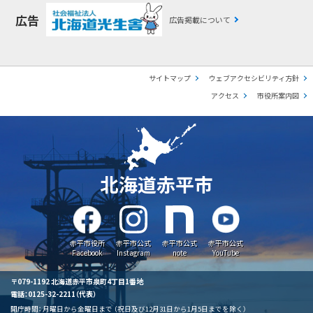
広告
広告掲載について
サイトマップ
ウェブアクセシビリティ方針
アクセス
市役所案内図
北海道赤平市
赤平市役所
赤平市公式
赤平市公式
赤平市公式
Facebook
Instagram
note
YouTube
〒079-1192 北海道赤平市泉町4丁目1番地
電話：0125-32-2211（代表）
開庁時間：
月曜日から金曜日まで
（祝日及び12月31日から1月5日までを除く）