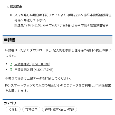
郵送提出
来庁が難しい場合は下記ファイルより印刷を行い、赤平市役所建設課住
宅係へ郵送して下さい。
郵送先：〒079-1192 赤平市泉町4丁目1番地 赤平市役所建設課住宅係
申請書
申請書は下記よりダウンロードし、記入例を参照し住宅係の窓口へ提出お願い
します。
申請書様式 (XLSX 18.6KB)
申請書記入例 (XLSX 17.7KB)
手書きの場合は上記データを印刷してください。
PC・スマートフォンでの入力の場合はそのままデータをご利用し、印刷後提出
をお願いします。
カテゴリー
くらし
市営住宅
許可・認可・届出・申請