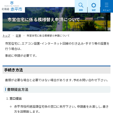
検索
設定
メニュー
Akabira City Hokkaido 北海道 赤平市
市営住宅に係る模様替え申請について
›
›
トップ
記事
市営住宅に係る模様替え申請について
市営住宅に、エアコン設置・インターネット回線の引き込み・手すり等の設置を
行う場合は、
事前に申請が必要です。
手続き方法
書類が必要な場合と必要ではない場合があります、予めお問い合わせ下さい。
書類提出方法
窓口提出
赤平市役所建設課住宅係の窓口に来庁下さい。申請書をお渡しし、書き
方を説明致します。