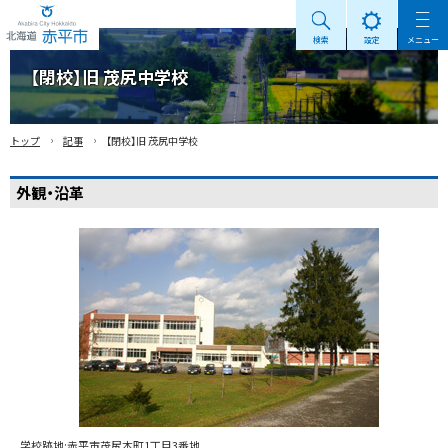
検索
設定
メニュー
Akabira City Hokkaido 北海道 赤平市
【閉校】旧 茂尻中学校
›
›
トップ
記事
【閉校】旧 茂尻中学校
外観・沿革
学校跡地:赤平市茂尻本町1丁目3番地