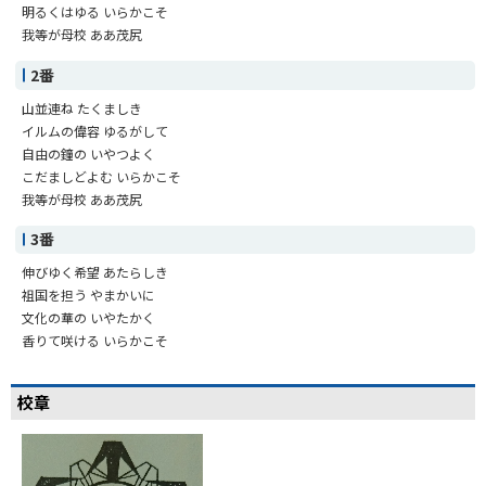
明るくはゆる いらかこそ
我等が母校 ああ茂尻
2番
山並連ね たくましき
イルムの偉容 ゆるがして
自由の鐘の いやつよく
こだましどよむ いらかこそ
我等が母校 ああ茂尻
3番
伸びゆく希望 あたらしき
祖国を担う やまかいに
文化の華の いやたかく
香りて咲ける いらかこそ
校章