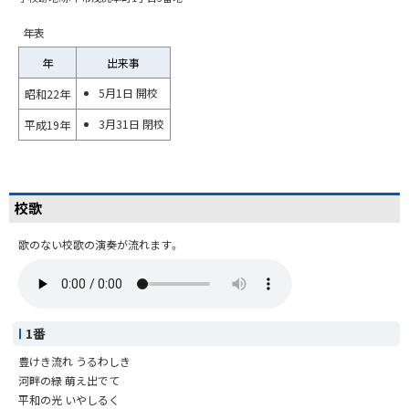
年表
年
出来事
5月1日 開校
昭和22年
3月31日 閉校
平成19年
校歌
歌のない校歌の演奏が流れます。
1番
豊けき流れ うるわしき
河畔の緑 萌え出でて
平和の光 いやしるく