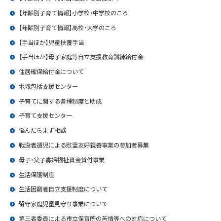
【年齢別子育て情報】小学校・中学校のころ
【年齢別子育て情報】高校・大学のころ
【手当ほか】児童扶養手当
【手当ほか】母子家庭等自立支援教育訓練給付金
住居確保給付金について
地域包括支援センター
子育てに関する各種制度と助成
子育て支援センター
悩んだらまず相談
戦没者遺児による慰霊友好親善事業の参加者募集
母子・父子寡婦福祉資金貸付事業
生活保護制度
生活困窮者自立支援制度について
留守家庭児童見守り事業について
第三者委員による市立保育所の苦情等への対応について