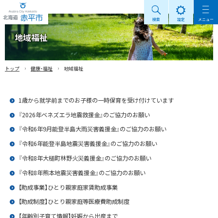
検索
設定
メニュー
Akabira City Hokkaido 北海道 赤平市
地域福祉
›
›
トップ
健康・福祉
地域福祉
1歳から就学前までのお子様の一時保育を受け付けています
『2026年ベネズエラ地震救援金』のご協力のお願い
『令和6年9月能登半島大雨災害義援金』のご協力のお願い
『令和6年能登半島地震災害義援金』のご協力のお願い
『令和8年大槌町林野火災義援金』のご協力のお願い
『令和8年熊本地震災害義援金』のご協力のお願い
【助成事業】ひとり親家庭家賃助成事業
【助成制度】ひとり親家庭等医療費助成制度
【年齢別子育て情報】妊娠から出産まで