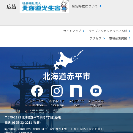
広告
広告掲載について
サイトマップ
ウェブアクセシビリティ方針
アクセス
市役所案内図
北海道赤平市
赤平市役所
赤平市公式
赤平市公式
赤平市公式
Facebook
Instagram
note
YouTube
〒079-1192 北海道赤平市泉町4丁目1番地
電話：0125-32-2211（代表）
開庁時間：
月曜日から金曜日まで
（祝日及び12月31日から1月5日までを除く）