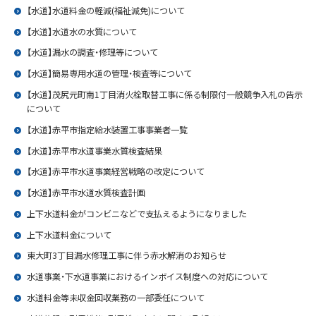
【水道】水道料金の軽減(福祉減免)について
【水道】水道水の水質について
【水道】漏水の調査・修理等について
【水道】簡易専用水道の管理・検査等について
【水道】茂尻元町南1丁目消火栓取替工事に係る制限付一般競争入札の告示
について
【水道】赤平市指定給水装置工事事業者一覧
【水道】赤平市水道事業水質検査結果
【水道】赤平市水道事業経営戦略の改定について
【水道】赤平市水道水質検査計画
上下水道料金がコンビニなどで支払えるようになりました
上下水道料金について
東大町3丁目漏水修理工事に伴う赤水解消のお知らせ
水道事業・下水道事業におけるインボイス制度への対応について
水道料金等未収金回収業務の一部委任について