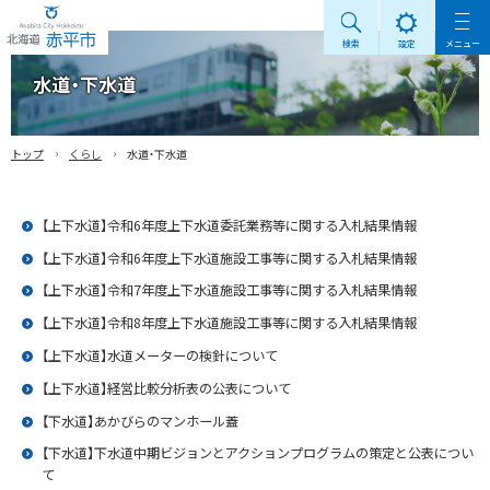
検索
設定
メニュー
Akabira City Hokkaido 北海道 赤平市
水道・下水道
›
›
トップ
くらし
水道・下水道
【上下水道】令和6年度上下水道委託業務等に関する入札結果情報
【上下水道】令和6年度上下水道施設工事等に関する入札結果情報
【上下水道】令和7年度上下水道施設工事等に関する入札結果情報
【上下水道】令和8年度上下水道施設工事等に関する入札結果情報
【上下水道】水道メーターの検針について
【上下水道】経営比較分析表の公表について
【下水道】あかびらのマンホール蓋
【下水道】下水道中期ビジョンとアクションプログラムの策定と公表につい
て