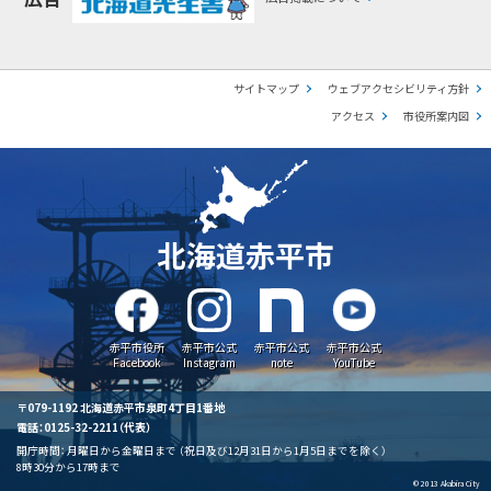
サイトマップ
ウェブアクセシビリティ方針
アクセス
市役所案内図
北海道赤平市
赤平市役所
赤平市公式
赤平市公式
赤平市公式
Facebook
Instagram
note
YouTube
〒079-1192 北海道赤平市泉町4丁目1番地
電話：0125-32-2211（代表）
開庁時間：
月曜日から金曜日まで
（祝日及び12月31日から1月5日までを除く）
8時30分から17時まで
© 2013 Akabira City