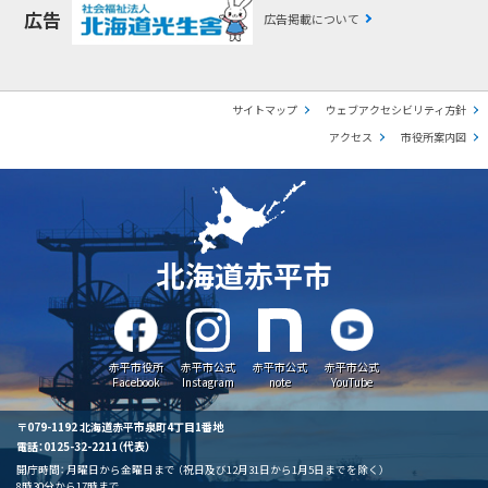
広告
広告掲載について
サイトマップ
ウェブアクセシビリティ方針
アクセス
市役所案内図
北海道赤平市
赤平市役所
赤平市公式
赤平市公式
赤平市公式
Facebook
Instagram
note
YouTube
〒079-1192 北海道赤平市泉町4丁目1番地
電話：0125-32-2211（代表）
開庁時間：
月曜日から金曜日まで
（祝日及び12月31日から1月5日までを除く）
8時30分から17時まで