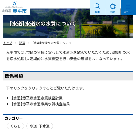
検索
設定
メニュー
Akabira City Hokkaido 北海道 赤平市
【水道】水道水の水質について
›
›
トップ
記事
【水道】水道水の水質について
赤平市では、市民の皆様に安心して水道水を飲んでいただくため、空知川の水
を浄水処理し、定期的に水質検査を行い安全の確認をおこなっています。
関係書類
下のリンクをクリックするとご覧いただけます。
【水道】赤平市水道水質検査計画
【水道】赤平市水道事業水質検査結果
カテゴリー
くらし
水道・下水道