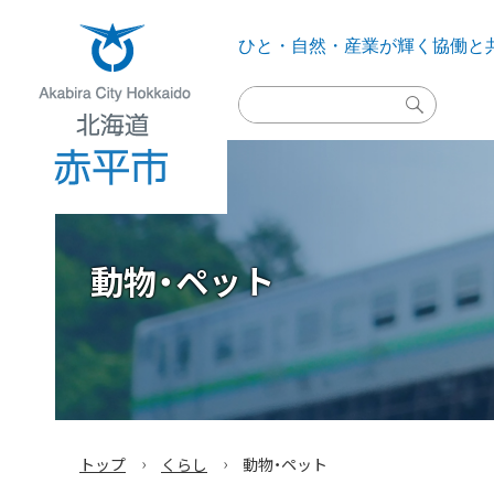
ひと・自然・産業が輝く
協働と
検
索
実
行
Akabira City Hokkaido 北海道 赤平市
動物・ペット
›
›
トップ
くらし
動物・ペット