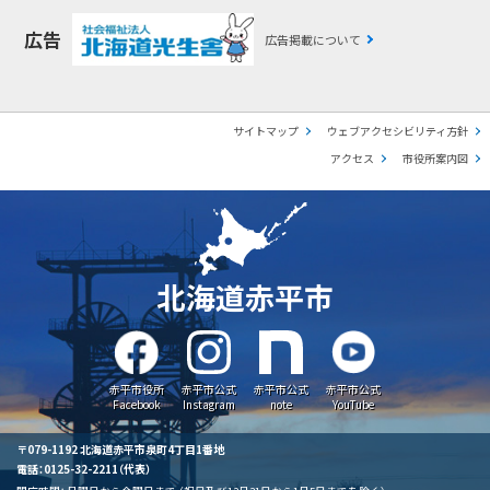
広告
広告掲載について
サイトマップ
ウェブアクセシビリティ方針
アクセス
市役所案内図
北海道赤平市
赤平市役所
赤平市公式
赤平市公式
赤平市公式
Facebook
Instagram
note
YouTube
〒079-1192 北海道赤平市泉町4丁目1番地
電話：0125-32-2211（代表）