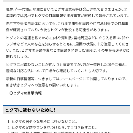
現在、赤平市周辺地域においてヒグマ注意報等は発出されておりませんが、北
海道内では各地でヒグマの目撃情報や出没事案が継続して報告されています。
赤平市や近隣自治体においても、これまで市街地周辺や住宅地付近での目撃事
例が確認されており、今後もヒグマが出没する可能性があります。
ヒグマとの遭遇を防ぐため、山林や河川敷、農地周辺などに立ち入る際は、鈴や
ラジオなどで人の存在を知らせるとともに、周囲の状況に十分注意してくださ
い。また、ヒグマの足跡や糞などの痕跡を発見した場合は、その場から速やかに
離れましょう。
ヒグマに出逢わないことが何よりも重要ですが、万が一遭遇した場合に備え、
適切な対応方法について日頃から確認しておくことも大切です。
最新の目撃情報等につきましては、ホームページにて公開しておりますので、
引き続きヒグマへの注意をお願いいたします。
〇
ヒグマの目撃情報
ヒグマに遭わないために!
ヒグマの居そうな場所には行かないこと。
ヒグマの足跡やフンを見つけたら、すぐ引き返すこと。