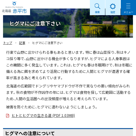
検索
設定
メニュー
Akabira City Hokkaido 北海道 赤平市
ヒグマにご注意下さい
›
›
トップ
記事
ヒグマにご注意下さい
行楽で山野に出かけられる事もあると思います。特に春は山菜採り、秋はキノ
コ採り等で、山野に出かける機会が多くなりますが、ヒグマによる人身事故は
この期間に多く発生しています。これは、ヒグマも春は冬眠明けで、秋は冬眠に
備える為に餌を求めてより活発に行動するために人間とヒグマが遭遇する確
率が高まる為と考えられています。
北海道の広範囲でドングリやヤマブドウが不作で実なりの悪い傾向がみられ
ます。秋の食物が不作凶作の年には、ヒグマは食物を探して広範囲に活動する
ため、人間の生活圏への出没頻度が増えると考えられています。
被害を防ぐために、ヒグマに遭わないようにしましょう。
ヒトとヒグマの生きる道 (PDF 1.03MB)
ヒグマへの注意について