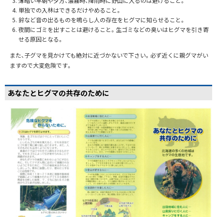
薄暗い早朝や夕方、濃霧時、降雨時に野山に入るのは避けること。
単独での入林はできるだけやめること。
鈴など音の出るものを鳴らし人の存在をヒグマに知らせること。
夜間にゴミを出すことは避けること。生ゴミなどの臭いはヒグマを引き寄
せる原因となる。
また、子グマを見かけても絶対に近づかないで下さい。必ず近くに親グマがい
ますので大変危険です。
あなたとヒグマの共存のために