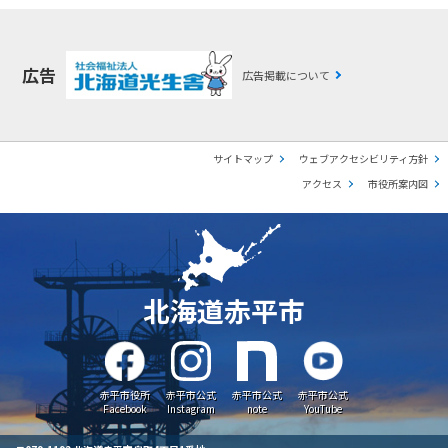
広告
広告掲載について
サイトマップ
ウェブアクセシビリティ方針
アクセス
市役所案内図
北海道赤平市
赤平市役所
赤平市公式
赤平市公式
赤平市公式
Facebook
Instagram
note
YouTube