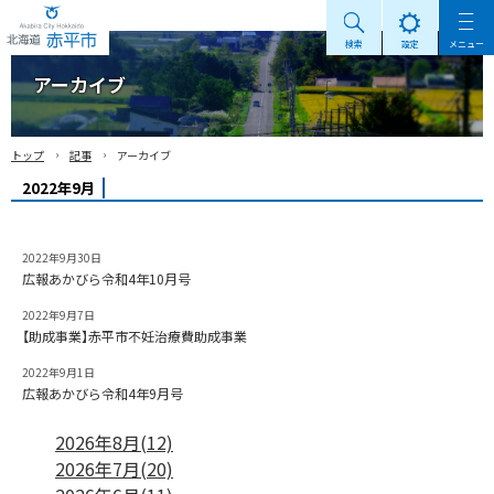
検索
設定
メニュー
Akabira City Hokkaido 北海道 赤平市
アーカイブ
›
›
トップ
記事
アーカイブ
2022年9月
2022年9月30日
広報あかびら令和4年10月号
2022年9月7日
【助成事業】赤平市不妊治療費助成事業
2022年9月1日
広報あかびら令和4年9月号
2026年8月(12)
2026年7月(20)