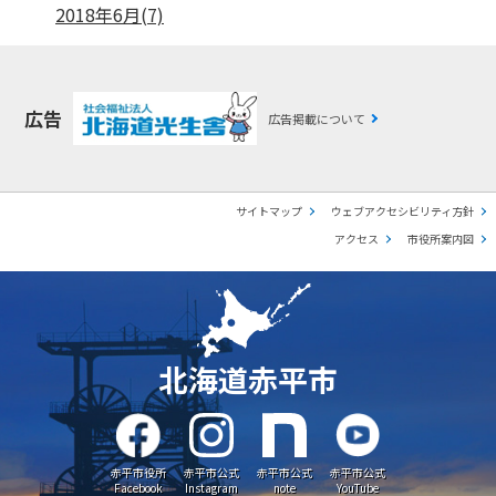
2018年6月(7)
広告
広告掲載について
サイトマップ
ウェブアクセシビリティ方針
アクセス
市役所案内図
北海道赤平市
赤平市役所
赤平市公式
赤平市公式
赤平市公式
Facebook
Instagram
note
YouTube