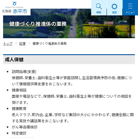
検索
設定
メニュー
Akabira City Hokkaido 北海道 赤平市
健康づくり推進係の業務
›
›
トップ
記事
健康づくり推進係の業務
成人保健
訪問指導(支援)
保健師、栄養士、歯科衛生士等が家庭訪問し生活習慣病予防の他、健康につ
いて情報提供等支援をおこないます。
健康相談
面接や電話などで、保健師、栄養士、歯科衛生士等が健康についての相談を
受けます。
健康教育
老人クラブ、町内会、企業、学校など集団の大小にかかわらず、健康全般に関
する実技や講話等をおこないます。
がん等各種検診
特定健診