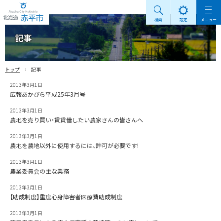
検索
設定
メニュー
Akabira City Hokkaido 北海道 赤平市
記事
›
トップ
記事
2013年3月1日
広報あかびら平成25年3月号
2013年3月1日
農地を売り買い・賃貸借したい農家さんの皆さんへ
2013年3月1日
農地を農地以外に使用するには、許可が必要です!
2013年3月1日
農業委員会の主な業務
2013年3月1日
【助成制度】重度心身障害者医療費助成制度
2013年3月1日