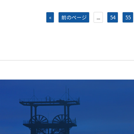
«
前のページ
...
54
55