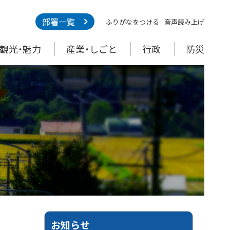
部署一覧
ふりがなをつける
音声読み上げ
観光・魅力
産業・しごと
行政
防災
お知らせ