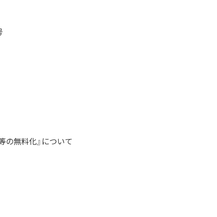
号
等の無料化』について