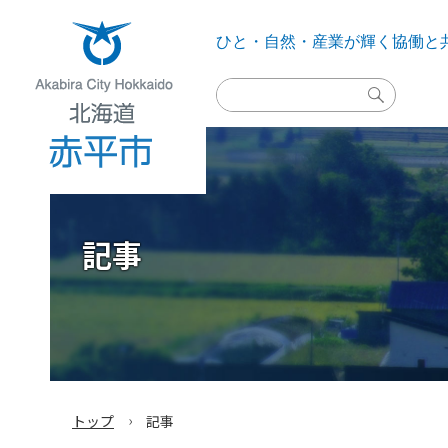
ひと・自然・産業が輝く
協働と
検
索
実
行
Akabira City Hokkaido 北海道 赤平市
記事
›
トップ
記事