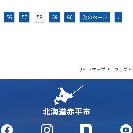
56
57
58
59
60
次のページ
»
サイトマップ
ウェブア
北海道赤平市