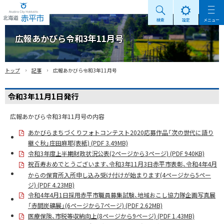
検索
設定
メニュー
Akabira City Hokkaido 北海道 赤平市
広報あかびら令和3年11月号
›
›
トップ
記事
広報あかびら令和3年11月号
令和3年11月1日発行
広報あかびら令和3年11月号の内容
あかびらまちづくりフォトコンテスト2020応募作品「次の世代に語り
継ぐ秋」庄田麻耶(表紙) (PDF 3.49MB)
令和3年度上半期財政状況公表(2ページから3ページ) (PDF 940KB)
祝百寿おめでとうございます、令和3年11月3日赤平市表彰、令和4年4月
からの保育所入所申し込み受け付けが始まります(4ページから5ペー
ジ) (PDF 4.23MB)
令和4年4月1日採用赤平市職員募集試験、地域おこし協力隊企画写真展
「赤間炭礦展」(6ページから7ページ) (PDF 2.62MB)
医療保険、市税等収納向上(8ページから9ページ) (PDF 1.43MB)