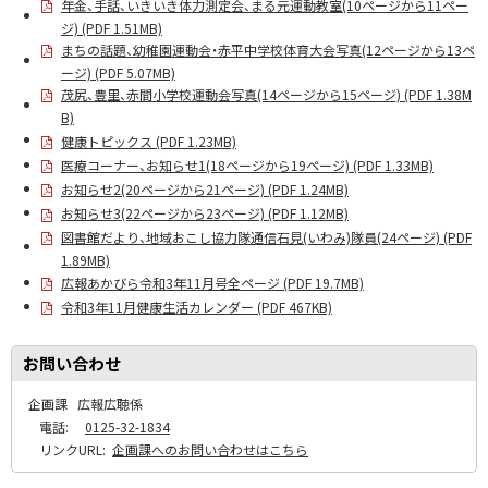
年金、手話、いきいき体力測定会、まる元運動教室(10ページから11ペー
ジ) (PDF 1.51MB)
まちの話題、幼稚園運動会・赤平中学校体育大会写真(12ページから13ペ
ージ) (PDF 5.07MB)
茂尻、豊里、赤間小学校運動会写真(14ページから15ページ) (PDF 1.38M
B)
健康トピックス (PDF 1.23MB)
医療コーナー、お知らせ1(18ページから19ページ) (PDF 1.33MB)
お知らせ2(20ページから21ページ) (PDF 1.24MB)
お知らせ3(22ページから23ページ) (PDF 1.12MB)
図書館だより、地域おこし協力隊通信石見(いわみ)隊員(24ページ) (PDF
1.89MB)
広報あかびら令和3年11月号全ページ (PDF 19.7MB)
令和3年11月健康生活カレンダー (PDF 467KB)
お問い合わせ
企画課
広報広聴係
電話:
0125-32-1834
リンクURL:
企画課へのお問い合わせはこちら