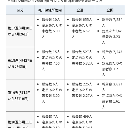
定点医療機関からのA群溶血性レンサ球菌咽頭炎患者報告状況
区分
滝川保健所管内
全道
全国
報告数 10人
報告数 655人
報告数 7,284
定点あたりの
定点あたりの
人
第17週(4月20日
患者数 5.00
患者数 6.62
定点あたりの
から4月26日)
人
人
患者数 3.23
人
報告数 15人
報告数 527人
報告数 7,243
定点あたりの
定点あたりの
人
第18週(4月27日
患者数 7.50
患者数 5.32人
定点あたりの
から5月3日)
人
患者数 3.21
人
報告数 6人
報告数 225人
報告数 3,637
定点あたりの
定点あたりの
人
第19週(5月4日
患者数 3.00
患者数 2.27人
定点あたりの
から5月10日)
人
患者数 1.61
人
報告数 7人
報告数 499人
第20週(5月11日
定点あたりの
定点あたりの
患者数 3.50
患者数 5.04人
から5月17日)