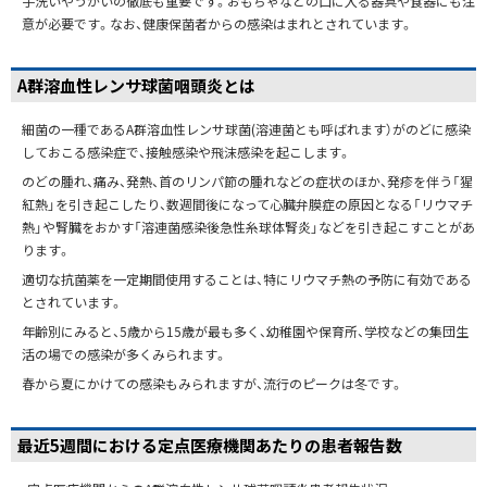
手洗いやうがいの徹底も重要です。おもちゃなどの口に入る器具や食器にも注
意が必要です。なお、健康保菌者からの感染はまれとされています。
A群溶血性レンサ球菌咽頭炎とは
細菌の一種であるA群溶血性レンサ球菌(溶連菌とも呼ばれます）がのどに感染
しておこる感染症で、接触感染や飛沫感染を起こします。
のどの腫れ、痛み、発熱、首のリンパ節の腫れなどの症状のほか、発疹を伴う「猩
紅熱」を引き起こしたり、数週間後になって心臓弁膜症の原因となる「リウマチ
熱」や腎臓をおかす「溶連菌感染後急性糸球体腎炎」などを引き起こすことがあ
ります。
適切な抗菌薬を一定期間使用することは、特にリウマチ熱の予防に有効である
とされています。
年齢別にみると、5歳から15歳が最も多く、幼稚園や保育所、学校などの集団生
活の場での感染が多くみられます。
春から夏にかけての感染もみられますが、流行のピークは冬です。
最近5週間における定点医療機関あたりの患者報告数