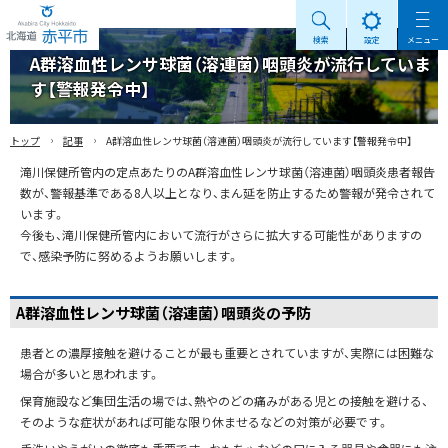
検索
設定
メニュー
Akabira City Hokkaido 北海道 赤平市
A群溶血性レンサ球菌（溶連菌）咽頭炎が流行していま
す【警報発令中】
›
›
トップ
記事
A群溶血性レンサ球菌（溶連菌）咽頭炎が流行しています【警報発令中】
滝川保健所管内の定点あたりのA群溶血性レンサ球菌（溶連菌）咽頭炎患者報告
数が、警報基準である8人以上となり、まん延を防止するため警報が発令されて
います。
今後も、滝川保健所管内において流行がさらに拡大する可能性がありますの
で、感染予防に努めるようお願いします。
A群溶血性レンサ球菌（溶連菌）咽頭炎の予防
患者との濃厚接触を避けることが最も重要とされていますが、実際には困難な
場合が多いと思われます。
保育施設など集団生活の場では、熱やのどの痛みがある児との接触を避ける、
そのような症状があれば可能な限り休ませるなどの対策が必要です。