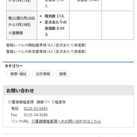
人
報告数 17人
第21週(5月18日
定点あたりの
から5月24日)
患者数 8.50
※速報値
人
警報レベルの開始基準値：8人（定点あたり患者数）
警報レベルの終息基準値：4人（定点あたり患者数）
カテゴリー
健康・福祉
注目情報
健康
お問い合わせ
介護健康推進課
健康づくり推進係
電話:
0125-32-5665
Fax:
0125-34-4188
リンクURL:
介護健康推進課へのお問い合わせはこちら