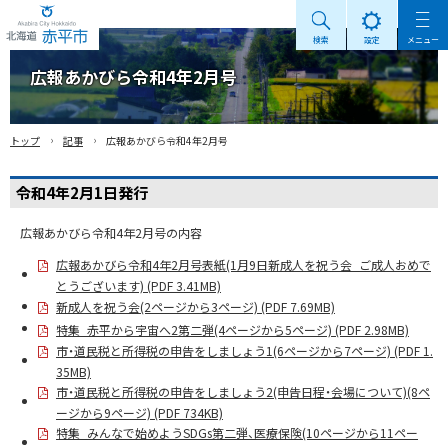
検索
設定
メニュー
Akabira City Hokkaido 北海道 赤平市
広報あかびら令和4年2月号
›
›
トップ
記事
広報あかびら令和4年2月号
令和4年2月1日発行
広報あかびら令和4年2月号の内容
広報あかびら令和4年2月号表紙(1月9日新成人を祝う会_ご成人おめで
とうございます) (PDF 3.41MB)
新成人を祝う会(2ページから3ページ) (PDF 7.69MB)
特集_赤平から宇宙へ2第二弾(4ページから5ページ) (PDF 2.98MB)
市・道民税と所得税の申告をしましょう1(6ページから7ページ) (PDF 1.
35MB)
市・道民税と所得税の申告をしましょう2(申告日程・会場について)(8ペ
ージから9ページ) (PDF 734KB)
特集_みんなで始めようSDGs第二弾、医療保険(10ページから11ペー