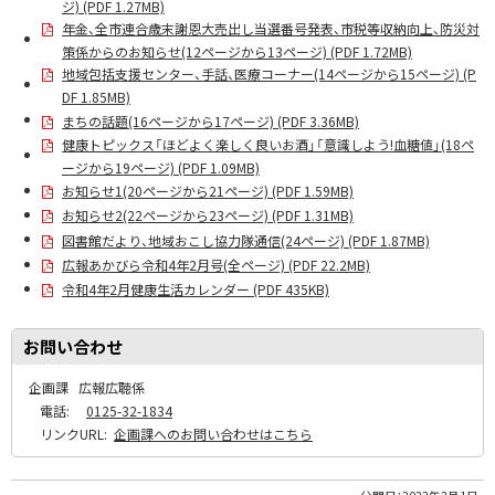
ジ) (PDF 1.27MB)
年金、全市連合歳末謝恩大売出し当選番号発表、市税等収納向上、防災対
策係からのお知らせ(12ページから13ページ) (PDF 1.72MB)
地域包括支援センター、手話、医療コーナー(14ページから15ページ) (P
DF 1.85MB)
まちの話題(16ページから17ページ) (PDF 3.36MB)
健康トピックス「ほどよく楽しく良いお酒」「意識しよう!血糖値」(18ペ
ージから19ページ) (PDF 1.09MB)
お知らせ1(20ページから21ページ) (PDF 1.59MB)
お知らせ2(22ページから23ページ) (PDF 1.31MB)
図書館だより、地域おこし協力隊通信(24ページ) (PDF 1.87MB)
広報あかびら令和4年2月号(全ページ) (PDF 22.2MB)
令和4年2月健康生活カレンダー (PDF 435KB)
お問い合わせ
企画課
広報広聴係
電話:
0125-32-1834
リンクURL:
企画課へのお問い合わせはこちら