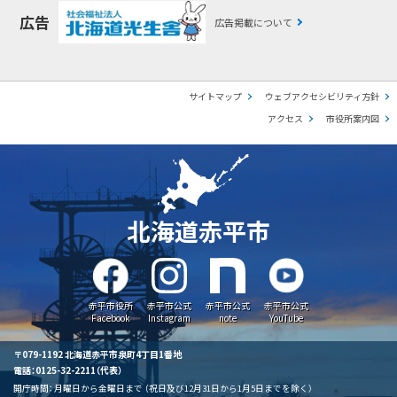
広告
広告掲載について
サイトマップ
ウェブアクセシビリティ方針
アクセス
市役所案内図
北海道赤平市
赤平市役所
赤平市公式
赤平市公式
赤平市公式
Facebook
Instagram
note
YouTube
〒079-1192 北海道赤平市泉町4丁目1番地
電話：0125-32-2211（代表）
開庁時間：
月曜日から金曜日まで
（祝日及び12月31日から1月5日までを除く）