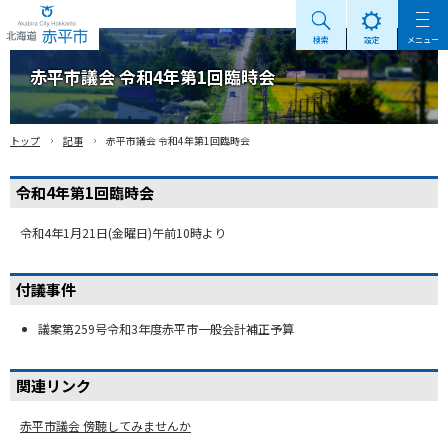
検索
設定
メニュー
Akabira City Hokkaido 北海道 赤平市
赤平市議会 令和4年第1回臨時会
›
›
トップ
記事
赤平市議会 令和4年第1回臨時会
令和4年第1回臨時会
令和4年1月21日(金曜日)午前10時より
付議事件
議案第259号令和3年度赤平市一般会計補正予算
関連リンク
赤平市議会 傍聴してみませんか