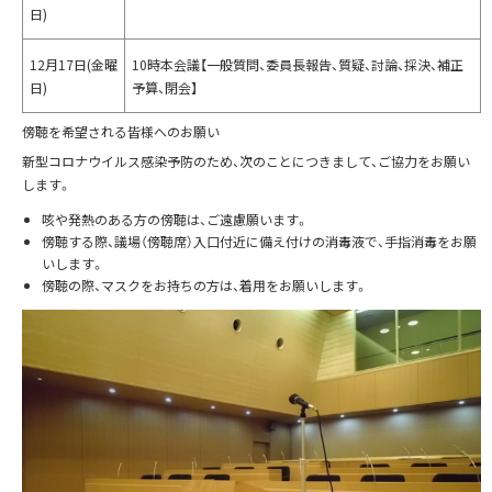
日)
12月17日(金曜
10時本会議【一般質問、委員長報告、質疑、討論、採決、補正
日)
予算、閉会】
傍聴を希望される皆様へのお願い
新型コロナウイルス感染予防のため、次のことにつきまして、ご協力をお願い
します。
咳や発熱のある方の傍聴は、ご遠慮願います。
傍聴する際、議場（傍聴席）入口付近に備え付けの消毒液で、手指消毒をお願
いします。
傍聴の際、マスクをお持ちの方は、着用をお願いします。