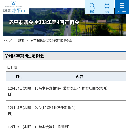
検索
設定
メニュー
Akabira City Hokkaido 北海道 赤平市
赤平市議会 令和3年第4回定例会
›
›
トップ
記事
赤平市議会 令和3年第4回定例会
令和3年第4回定例会
日程表
日付
内容
12月14日(火曜
10時本会議【開会、議案の上程、提案理由の説明】
日)
12月15日(水曜
休会(10時行政常任委員会)
日)
12月16日(木曜
10時本会議【一般質問】