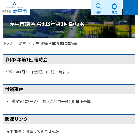
検索
設定
メニュー
Akabira City Hokkaido 北海道 赤平市
赤平市議会 令和3年第1回臨時会
›
›
トップ
記事
赤平市議会 令和3年第1回臨時会
令和3年第1回臨時会
令和3年1月29日(金曜日)午前10時より
付議事件
議案第182号令和2年度赤平市一般会計補正予算
関連リンク
赤平市議会 傍聴してみませんか