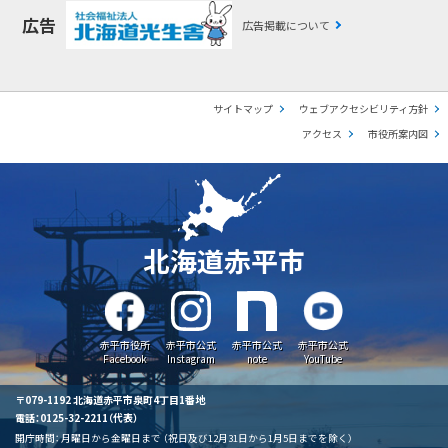
広告
広告掲載について
サイトマップ
ウェブアクセシビリティ方針
アクセス
市役所案内図
北海道赤平市
赤平市役所
赤平市公式
赤平市公式
赤平市公式
Facebook
Instagram
note
YouTube
〒079-1192 北海道赤平市泉町4丁目1番地
電話：0125-32-2211（代表）
開庁時間：
月曜日から金曜日まで
（祝日及び12月31日から1月5日までを除く）