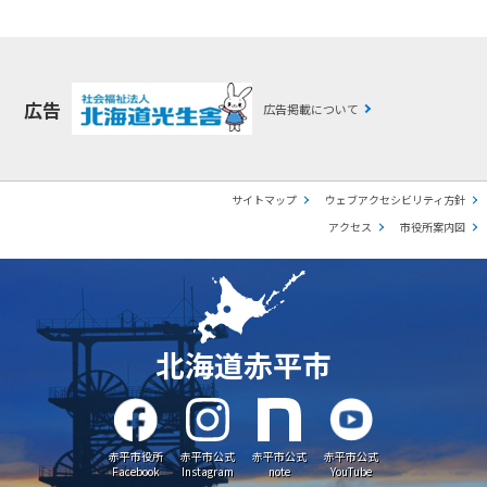
広告
広告掲載について
サイトマップ
ウェブアクセシビリティ方針
アクセス
市役所案内図
北海道赤平市
赤平市役所
赤平市公式
赤平市公式
赤平市公式
Facebook
Instagram
note
YouTube