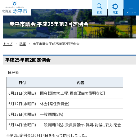
検索
設定
メニュー
Akabira City Hokkaido 北海道 赤平市
赤平市議会 平成25年第2回定例会
›
›
トップ
記事
赤平市議会 平成25年第2回定例会
平成25年第2回定例会
日程表
日付
内容
6月11日(火曜日)
開会【議案の上程、提案理由の説明など】
6月12日(水曜日)
休会【常任委員会】
6月13日(木曜日)
一般質問(5名)
6月14日(金曜日)
一般質問(2名)、委員長報告、質疑、討論、採決、閉会
※第2回定例会は6月14日をもって閉会しました。