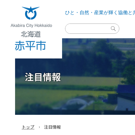
ひと・自然・産業が輝く
協働と
検
索
実
行
Akabira City Hokkaido 北海道 赤平市
注目情報
›
トップ
注目情報