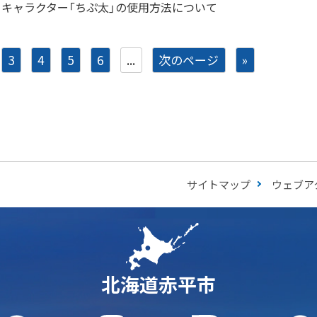
キャラクター「ちぷ太」の使用方法について
3
4
5
6
...
次のページ
»
サイトマップ
ウェブア
北海道赤平市