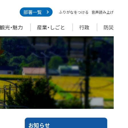
部署一覧
ふりがなをつける
音声読み上げ
観光・魅力
産業・しごと
行政
防災
お知らせ