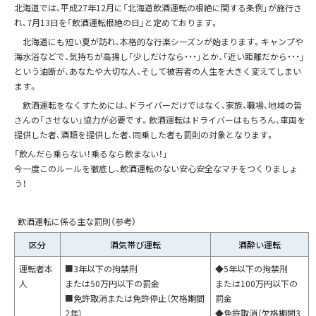
北海道では、平成27年12月に「北海道飲酒運転の根絶に関する条例」が施行さ
れ、7月13日を「飲酒運転根絶の日」と定めております。
北海道にも短い夏が訪れ、本格的な行楽シーズンが始まります。キャンプや
海水浴などで、気持ちが高揚し「少しだけなら・・・」とか、「近い距離だから・・・」
という油断が、あなたや大切な人、そして被害者の人生を大きく変えてしまい
ます。
飲酒運転をなくすためには、ドライバーだけではなく、家族、職場、地域の皆
さんの「させない」協力が必要です。飲酒運転はドライバーはもちろん、車両を
提供した者、酒類を提供した者、同乗した者も罰則の対象となります。
「飲んだら乗らない！乗るなら飲まない！」
今一度このルールを徹底し、飲酒運転のない安心安全なマチをつくりましょ
う！
飲酒運転に係る主な罰則（参考）
区分
酒気帯び運転
酒酔い運転
運転者本
■3年以下の拘禁刑
◆5年以下の拘禁刑
人
または50万円以下の罰金
または100万円以下の
■免許取消または免許停止（欠格期間
罰金
2年）
◆免許取消（欠格期間3