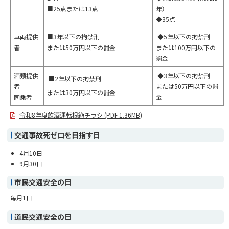
■25点または13点
年）
◆35点
車両提供
■3年以下の拘禁刑
◆5年以下の拘禁刑
者
または50万円以下の罰金
または100万円以下の
罰金
酒類提供
◆3年以下の拘禁刑
■2年以下の拘禁刑
者
または50万円以下の罰
または30万円以下の罰金
同乗者
金
令和8年度飲酒運転根絶チラシ (PDF 1.36MB)
交通事故死ゼロを目指す日
4月10日
9月30日
市民交通安全の日
毎月1日
道民交通安全の日