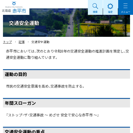
検索
設定
メニュー
Akabira City Hokkaido 北海道 赤平市
交通安全運動
›
›
トップ
記事
交通安全運動
赤平市においては、次のとおり令和8年の交通安全運動の推進計画を策定し、交
通安全運動に取り組んでいます。
運動の目的
市民の交通安全意識を高め、交通事故を防止する。
年間スローガン
『ストップ・ザ・交通事故 〜 めざせ 安全で安心な赤平市 〜』
交通安全運動の重点