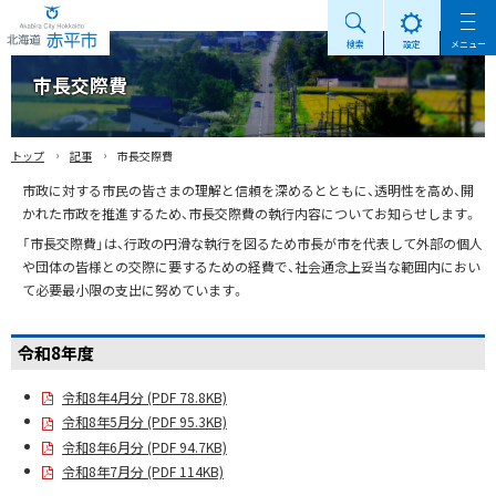
検索
設定
メニュー
Akabira City Hokkaido 北海道 赤平市
市長交際費
›
›
トップ
記事
市長交際費
市政に対する市民の皆さまの理解と信頼を深めるとともに、透明性を高め、開
かれた市政を推進するため、市長交際費の執行内容についてお知らせします。
「市長交際費」は、行政の円滑な執行を図るため市長が市を代表して外部の個人
や団体の皆様との交際に要するための経費で、社会通念上妥当な範囲内におい
て必要最小限の支出に努めています。
令和8年度
令和8年4月分 (PDF 78.8KB)
令和8年5月分 (PDF 95.3KB)
令和8年6月分 (PDF 94.7KB)
令和8年7月分 (PDF 114KB)