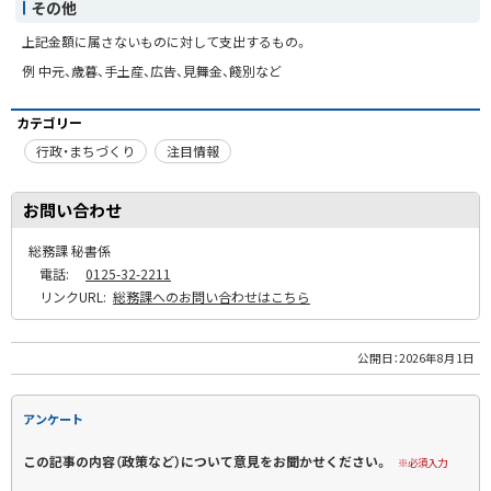
その他
上記金額に属さないものに対して支出するもの。
例 中元、歳暮、手土産、広告、見舞金、餞別など
カテゴリー
行政・まちづくり
注目情報
お問い合わせ
総務課 秘書係
電話:
0125-32-2211
リンクURL:
総務課へのお問い合わせはこちら
公開日：
2026年8月1日
アンケート
この記事の内容（政策など）について意見をお聞かせください。
※必須入力