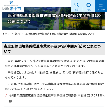
検索
設定
メニュー
Akabira City Hokkaido 北海道 赤平市
高度無線環境整備推進事業の事後評価（中間評価）の
公表について
›
›
トップ
記事
高度無線環境整備推進事業の事後評価（中間評価）の公表について
高度無線環境整備推進事業の事後評価（中間評価）の公表につ
いて
国の「無線システム普及支援事業等補助金交付要綱」に基づき、補助事業の実
施後には事後評価を行い、公表することが求められております。
事後評価は、はじめに「中間評価」を実施し、その後「再評価」を行う仕組みと
なっております。
この度、令和3年度に活用した高度無線環境整備推進事業の事後評価（中間評
価）を行いましたので公表いたします。
令和3年度高度無線環境整備推進事業事後評価報告書(中間評価) (PDF 158K
B)