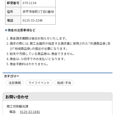
郵便番号
079-1134
住所
赤平市泉町2丁目2番地
電話
0125-32-2246
換金の注意事項など
換金請求期間は後日お知らせいたします。
請求の際には、商工会議所が指定する請求書に使用された「共通商品券」及
び「地域商品券」の提出が必要になります。
紛失や汚損している商品券は、換金できません。
換金は、小切手でのお支払いとなります。
換金手数料はかかりません。
カテゴリー
注目情報
ライフイベント
助成・手当
お問い合わせ
商工労政観光課
電話:
0125-32-1841