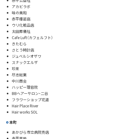
赤平公益社
アカビラボ
味の美和
赤平種苗店
ウリ化粧品店
太田葬儀社
Cafe Luft（カフェルフト）
きたむら
さとう時計店
ジュベルシオザワ
スナックエルザ
珍来
尽志総業
中川商会
ハッピー理容院
BBヘアーサロン・二谷
フラワーショップ花道
Hair Place River
Hair works SOL
本町
あかびら市立病院売店
赤平薬局