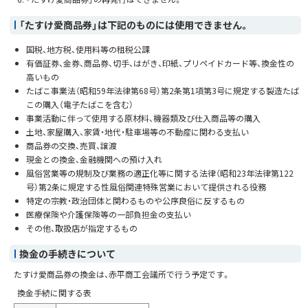
「たすけ愛商品券」は下記のものには使用できません。
国税、地方税、使用料等の租税公課
有価証券、金券、商品券、切手、はがき、印紙、プリペイドカード等、換金性の
高いもの
たばこ事業法（昭和59年法律第68号）第2条第1項第3号に規定する製造たば
この購入（電子たばこを含む）
事業活動に伴って使用する原材料、機器類及び仕入商品等の購入
土地、家屋購入、家賃・地代・駐車場等の不動産に関わる支払い
商品券の交換、売買、譲渡
現金との換金、金融機関への預け入れ
風俗営業等の規制及び業務の適正化等に関する法律（昭和23年法律第122
号）第2条に規定する性風俗関連特殊営業において提供される役務
特定の宗教・政治団体と関わるものや公序良俗に反するもの
医療保険や介護保険等の一部負担金の支払い
その他、取扱店が指定するもの
換金の手続きについて
たすけ愛商品券の換金は、赤平商工会議所で行う予定です。
換金手続に関する表