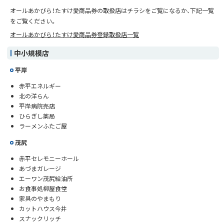
オールあかびら！たすけ愛商品券の取扱店はチラシをご覧になるか、下記一覧
をご覧ください。
オールあかびら！たすけ愛商品券登録取扱店一覧
中小規模店
平岸
赤平エネルギー
北の洋らん
平岸病院売店
ひらぎし薬局
ラーメンふたご屋
茂尻
赤平セレモニーホール
あづまガレージ
エーワン茂尻給油所
お食事処柳屋食堂
家具のやまもり
カットハウス今井
スナックリッチ