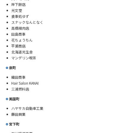
岸下餅店
光文堂
食事処ゆず
スナックなんとなく
高橋精肉店
田島商事
花ちょうちん
平瀬商店
北海道光生舎
マンデリン喫茶
泉町
織田商事
Hair Salon KANAI
三浦燃料店
美園町
ハヤサカ自動車工業
藤田興業
宮下町