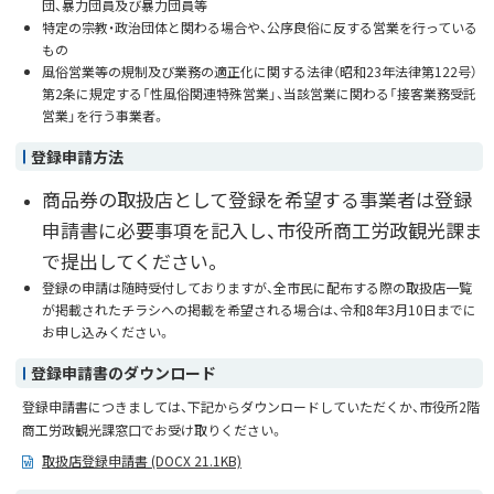
団、暴力団員及び暴力団員等
特定の宗教・政治団体と関わる場合や、公序良俗に反する営業を行っている
もの
風俗営業等の規制及び業務の適正化に関する法律（昭和23年法律第122号）
第2条に規定する「性風俗関連特殊営業」、当該営業に関わる「接客業務受託
営業」を行う事業者。
登録申請方法
商品券の取扱店として登録を希望する事業者は登録
申請書に必要事項を記入し、市役所商工労政観光課ま
で提出してください。
登録の申請は随時受付しておりますが、全市民に配布する際の取扱店一覧
が掲載されたチラシへの掲載を希望される場合は、令和8年3月10日までに
お申し込みください。
登録申請書のダウンロード
登録申請書につきましては、下記からダウンロードしていただくか、市役所2階
商工労政観光課窓口でお受け取りください。
取扱店登録申請書 (DOCX 21.1KB)