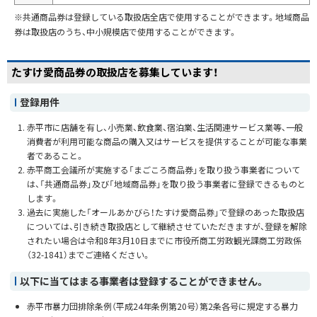
※共通商品券は登録している取扱店全店で使用することができます。地域商品
券は取扱店のうち、中小規模店で使用することができます。
たすけ愛商品券の取扱店を募集しています！
登録用件
赤平市に店舗を有し、小売業、飲食業、宿泊業、生活関連サービス業等、一般
消費者が利用可能な商品の購入又はサービスを提供することが可能な事業
者であること。
赤平商工会議所が実施する「まごころ商品券」を取り扱う事業者について
は、「共通商品券」及び「地域商品券」を取り扱う事業者に登録できるものと
します。
過去に実施した「オールあかびら！たすけ愛商品券」で登録のあった取扱店
については、引き続き取扱店として継続させていただきますが、登録を解除
されたい場合は令和8年3月10日までに市役所商工労政観光課商工労政係
（32-1841）までご連絡ください。
以下に当てはまる事業者は登録することができません。
赤平市暴力団排除条例（平成24年条例第20号）第2条各号に規定する暴力