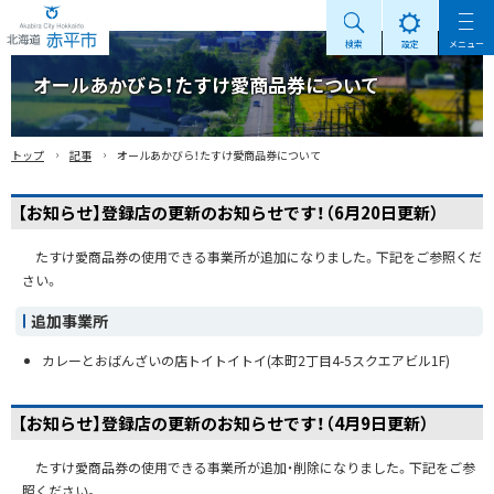
検索
設定
メニュー
Akabira City Hokkaido 北海道 赤平市
オールあかびら！たすけ愛商品券について
›
›
トップ
記事
オールあかびら！たすけ愛商品券について
【お知らせ】登録店の更新のお知らせです！（6月20日更新）
たすけ愛商品券の使用できる事業所が追加になりました。下記をご参照くだ
さい。
追加事業所
カレーとおばんざいの店トイトイトイ(本町2丁目4-5スクエアビル1F)
【お知らせ】登録店の更新のお知らせです！（4月9日更新）
たすけ愛商品券の使用できる事業所が追加・削除になりました。下記をご参
照ください。