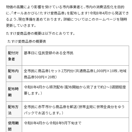
物価の高騰により影響を受けている市内事業者と、市内の消費活性化を目的
に、「オールあかびら！たすけ愛商品券」を配布します！令和8年4月から発送でき
るよう、現在準備を進めております。詳細についてはこのホームページを随時
更新していきます。
たすけ愛商品券の概要は以下のとおりです。
たすけ愛商品券の概要表
配付対
基準日に住民登録のある全市民
象者
配布内
全市民に商品券1セット2万円分（共通商品券1,000円×10枚、地域
容
商品券500円×20枚）
令和8年4月から順次配布（配布開始から完了まで約2～3週間程度
配布時
要します。）
期
配布方
全市民に赤平市から商品券を郵送（世帯主宛に世帯全員分をゆう
法
パックでお送りします。）
使用期
令和8年4月から令和8年9月下旬まで
間