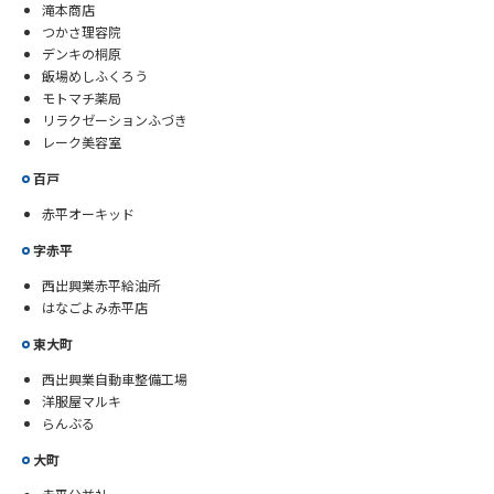
滝本商店
つかさ理容院
デンキの桐原
飯場めしふくろう
モトマチ薬局
リラクゼーションふづき
レーク美容室
百戸
赤平オーキッド
字赤平
西出興業赤平給油所
はなごよみ赤平店
東大町
西出興業自動車整備工場
洋服屋マルキ
らんぶる
大町