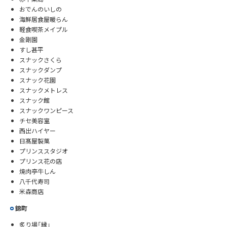
おでんのいしの
海鮮居食屋暖らん
軽食喫茶メイプル
金剛園
すし甚平
スナックさくら
スナックダンプ
スナック花園
スナックメトレス
スナック館
スナックワンピース
チセ美容室
西出ハイヤー
日髙屋製菓
プリンススタジオ
プリンス花の店
焼肉亭牛しん
八千代寿司
米森商店
錦町
炙り場「縁」