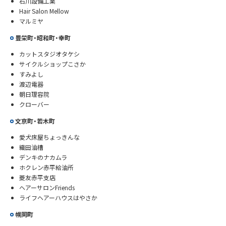
石川設備工業
Hair Salon Mellow
マルミヤ
豊栄町・昭和町・幸町
カットスタジオタケシ
サイクルショップこさか
すみよし
渡辺電器
朝日理容院
クローバー
文京町・若木町
愛犬床屋ちょっきんな
織田油槽
デンキのナカムラ
ホクレン赤平給油所
菱友赤平支店
ヘアーサロンFriends
ライフヘアーハウスはやさか
幌岡町