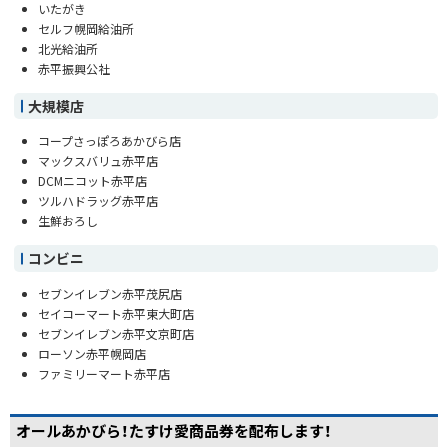
いたがき
セルフ幌岡給油所
北光給油所
赤平振興公社
大規模店
コープさっぽろあかびら店
マックスバリュ赤平店
DCMニコット赤平店
ツルハドラッグ赤平店
生鮮おろし
コンビニ
セブンイレブン赤平茂尻店
セイコーマート赤平東大町店
セブンイレブン赤平文京町店
ローソン赤平幌岡店
ファミリーマート赤平店
オールあかびら！たすけ愛商品券を配布します！