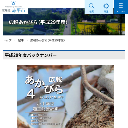
検索
設定
メニュー
Akabira City Hokkaido 北海道 赤平市
広報あかびら（平成29年度）
›
›
トップ
記事
広報あかびら（平成29年度）
平成29年度バックナンバー