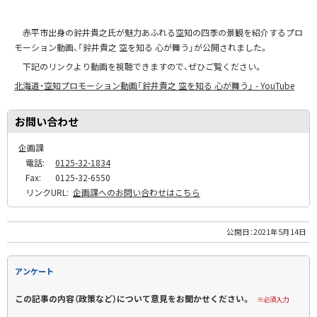
赤平市出身の鈴井貴之氏が魅力あふれる空知の四季の景観を紹介するプロ
モーション動画、「鈴井貴之 空を知る 心が舞う」が公開されました。
下記のリンクより動画を視聴できますので、ぜひご覧ください。
北海道・空知プロモーション動画「鈴井貴之 空を知る 心が舞う」 - YouTube
お問い合わせ
企画課
電話:
0125-32-1834
Fax:
0125-32-6550
リンクURL:
企画課へのお問い合わせはこちら
公開日：
2021年5月14日
アンケート
この記事の内容（政策など）について意見をお聞かせください。
※必須入力