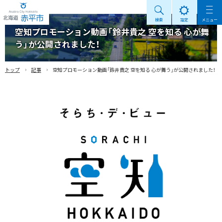
検索
設定
メニュー
Akabira City Hokkaido 北海道 赤平市
空知プロモーション動画「鈴井貴之 空を知る 心が舞
う」が公開されました！
›
›
トップ
記事
空知プロモーション動画「鈴井貴之 空を知る 心が舞う」が公開されました！