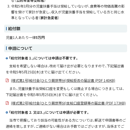
る（
公的年金等受給者
）
令和5年3月分の児童扶養手当は受給していないが、食費等の物価高騰の影
響を受けて家計が急変し、収入が児童扶養手当を受給している方と同じ水
準となっている者（
家計急変者
）
給付額
児童1人あたり一律
5万円
申請について
「給付対象者 1.」については申請は不要です。
支給を希望しない場合は、改めて届け出が必要となりますので、下記届出書
を令和5年5月25日(木)までに届け出てください。
(様式第1号)給付金(ひとり親世帯分)受給拒否の届出書 (PDF 140KB)
また、児童扶養手当受給口座を変更もしくは廃止する場合につきましては、
下記届出書を令和5年5月25日(木)までに届け出てください。
(様式第2号)給付金(ひとり親世帯分)支給口座登録等の届出書 (PDF 173KB)
「給付対象者 2. 又は3.」については申請が必要です。
当市で把握しており該当の可能性がある方については、郵送で申請書等のご
連絡を致しますが、ご連絡がない場合はお手数ではございますが、当係までご