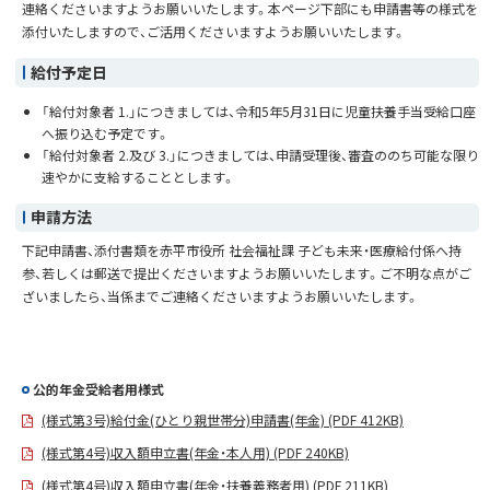
連絡くださいますようお願いいたします。本ページ下部にも申請書等の様式を
添付いたしますので、ご活用くださいますようお願いいたします。
給付予定日
「給付対象者 1.」につきましては、令和5年5月31日に児童扶養手当受給口座
へ振り込む予定です。
「給付対象者 2.及び 3.」につきましては、申請受理後、審査ののち可能な限り
速やかに支給することとします。
申請方法
下記申請書、添付書類を赤平市役所 社会福祉課 子ども未来・医療給付係へ持
参、若しくは郵送で提出くださいますようお願いいたします。ご不明な点がご
ざいましたら、当係までご連絡くださいますようお願いいたします。
公的年金受給者用様式
(様式第3号)給付金(ひとり親世帯分)申請書(年金) (PDF 412KB)
(様式第4号)収入額申立書(年金・本人用) (PDF 240KB)
(様式第4号)収入額申立書(年金・扶養義務者用) (PDF 211KB)