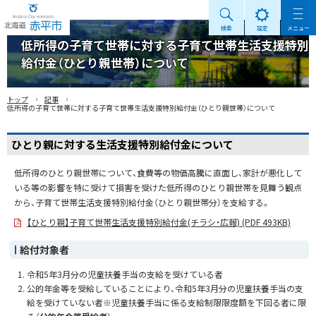
検索
設定
メニュー
Akabira City Hokkaido 北海道 赤平市
低所得の子育て世帯に対する子育て世帯生活支援特別
給付金（ひとり親世帯）について
›
›
トップ
記事
低所得の子育て世帯に対する子育て世帯生活支援特別給付金（ひとり親世帯）について
ひとり親に対する生活支援特別給付金について
低所得のひとり親世帯について、食費等の物価高騰に直面し、家計が悪化して
いる等の影響を特に受けて損害を受けた低所得のひとり親世帯を見舞う観点
から、子育て世帯生活支援特別給付金（ひとり親世帯分）を支給する。
【ひとり親】子育て世帯生活支援特別給付金(チラシ・広報) (PDF 493KB)
給付対象者
令和5年3月分の児童扶養手当の支給を受けている者
公的年金等を受給していることにより、令和5年3月分の児童扶養手当の支
給を受けていない者※児童扶養手当に係る支給制限限度額を下回る者に限