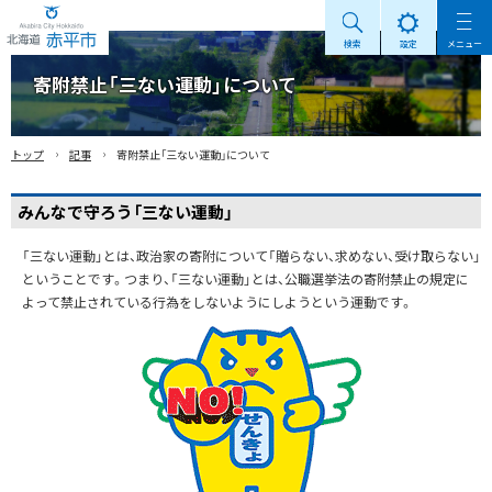
検索
設定
メニュー
Akabira City Hokkaido 北海道 赤平市
寄附禁止「三ない運動」について
›
›
トップ
記事
寄附禁止「三ない運動」について
みんなで守ろう「三ない運動」
「三ない運動」とは、政治家の寄附について「贈らない、求めない、受け取らない」
ということです。つまり、「三ない運動」とは、公職選挙法の寄附禁止の規定に
よって禁止されている行為をしないようにしようという運動です。