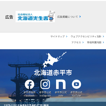
広告
広告掲載について
サイトマップ
ウェブアクセシビリティ方針
アクセス
市役所案内図
北海道赤平市
赤平市役所
赤平市公式
赤平市公式
赤平市公式
Facebook
Instagram
note
YouTube
〒079-1192 北海道赤平市泉町4丁目1番地