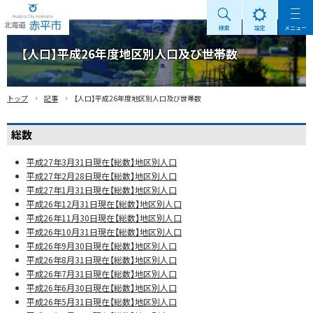
検索
設定
メニュー
Akabira City Hokkaido 北海道 赤平市
【人口】平成26年度地区別人口及び世帯数
›
›
トップ
記事
【人口】平成26年度地区別人口及び世帯数
総数
平成27年3月31日現在【総数】地区別人口
平成27年2月28日現在【総数】地区別人口
平成27年1月31日現在【総数】地区別人口
平成26年12月31日現在【総数】地区別人口
平成26年11月30日現在【総数】地区別人口
平成26年10月31日現在【総数】地区別人口
平成26年9月30日現在【総数】地区別人口
平成26年8月31日現在【総数】地区別人口
平成26年7月31日現在【総数】地区別人口
平成26年6月30日現在【総数】地区別人口
平成26年5月31日現在【総数】地区別人口