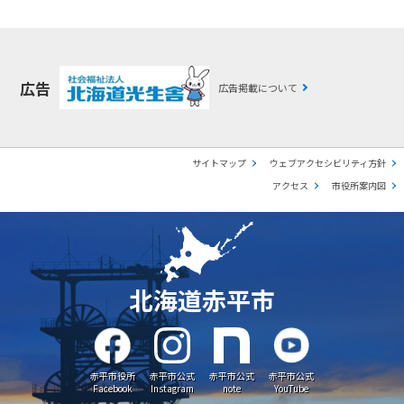
広告
広告掲載について
サイトマップ
ウェブアクセシビリティ方針
アクセス
市役所案内図
北海道赤平市
赤平市役所
赤平市公式
赤平市公式
赤平市公式
Facebook
Instagram
note
YouTube