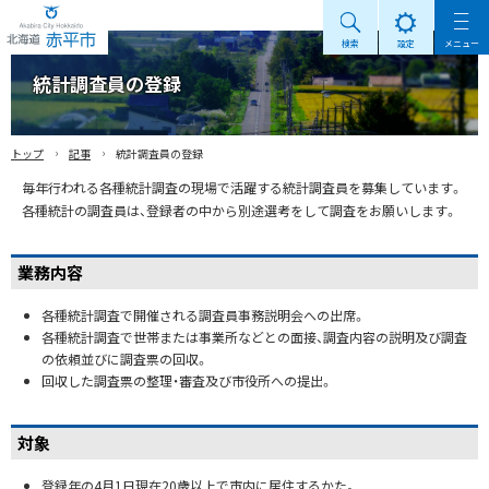
検索
設定
メニュー
Akabira City Hokkaido 北海道 赤平市
統計調査員の登録
›
›
トップ
記事
統計調査員の登録
毎年行われる各種統計調査の現場で活躍する統計調査員を募集しています。
各種統計の調査員は、登録者の中から別途選考をして調査をお願いします。
業務内容
各種統計調査で開催される調査員事務説明会への出席。
各種統計調査で世帯または事業所などとの面接、調査内容の説明及び調査
の依頼並びに調査票の回収。
回収した調査票の整理・審査及び市役所への提出。
対象
登録年の4月1日現在20歳以上で市内に居住するかた。