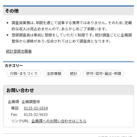
その他
調査員業務は、年間を通じて従事する携帯ではありません。そのため、定期
的な収入は見込めませんので、あらかじめご了承願います。
登録調査員は事前に登録をしていただく制度です。統計調査ごとに企画調
整係から連絡があり、任命されてはじめて調査員となります。
統計登録志願書
カテゴリー
行政・まちづくり
注目情報
統計
許可・認可・届出・申請
お問い合わせ
企画課
企画調整係
電話:
0125-32-1834
Fax:
0125-32-5033
リンクURL:
企画課へのお問い合わせはこちら