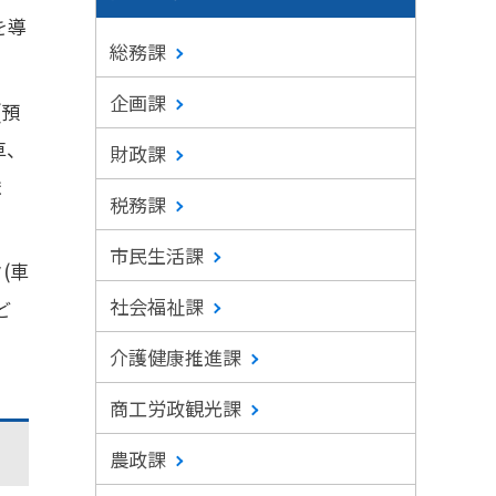
を導
総務課
企画課
(預
、
財政課
ま
税務課
市民生活課
(車
社会福祉課
ど
介護健康推進課
商工労政観光課
農政課