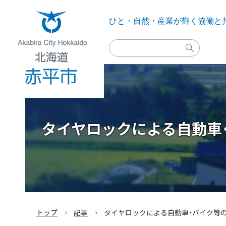
ひと・自然・産業が輝く
協働と
検
索
実
行
Akabira City Hokkaido 北海道 赤平市
タイヤロックによる自動車
›
›
トップ
記事
タイヤロックによる自動車・バイク等