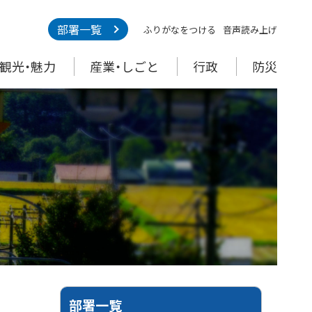
部署一覧
ふりがなをつける
音声読み上げ
観光・魅力
産業・しごと
行政
防災
部署一覧