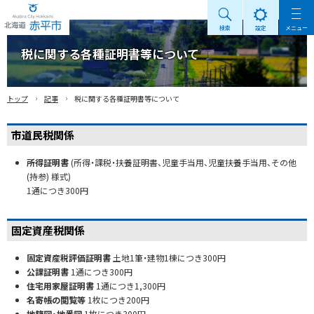
検索
設定
メニュー
Akabira City Hokkaido 北海道 赤平市
税に関する各種証明書等について
›
›
トップ
記事
税に関する各種証明書等について
市道民税関係
所得証明書
(所得・課税・扶養証明書、児童手当用、児童扶養手当用、その他
(持参) 様式)
1通につき300円
固定資産税関係
固定資産税評価証明書
土地1筆・建物1棟につき300円
公課証明書
1通につき300円
住宅用家屋証明書
1通につき1,300円
名寄帳の閲覧等
1枚につき200円
地籍図・地番図
1枚につき300円