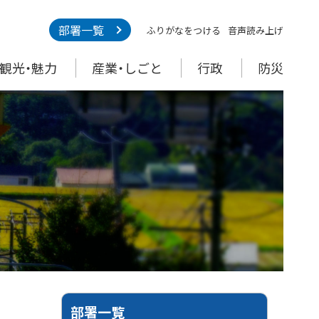
部署一覧
ふりがなをつける
音声読み上げ
観光・魅力
産業・しごと
行政
防災
部署一覧