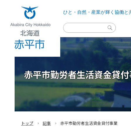
ひと・自然・産業が輝く
協働と
検
索
実
行
Akabira City Hokkaido 北海道 赤平市
赤平市勤労者生活資金貸付
›
›
トップ
記事
赤平市勤労者生活資金貸付事業