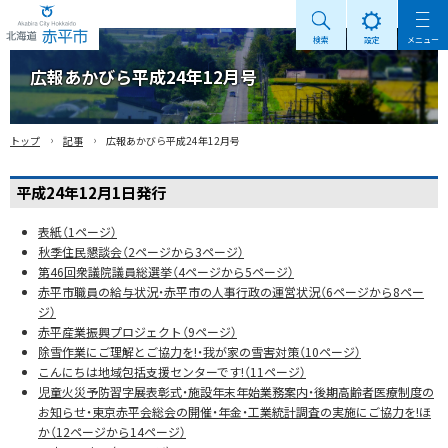
検索
設定
メニュー
Akabira City Hokkaido 北海道 赤平市
広報あかびら平成24年12月号
›
›
トップ
記事
広報あかびら平成24年12月号
平成24年12月1日発行
表紙（1ページ）
秋季住民懇談会（2ページから3ページ）
第46回衆議院議員総選挙（4ページから5ページ）
赤平市職員の給与状況・赤平市の人事行政の運営状況（6ページから8ペー
ジ）
赤平産業振興プロジェクト（9ページ）
除雪作業にご理解とご協力を!・我が家の雪害対策（10ページ）
こんにちは地域包括支援センターです!（11ページ）
児童火災予防習字展表彰式・施設年末年始業務案内・後期高齢者医療制度の
お知らせ・東京赤平会総会の開催・年金・工業統計調査の実施にご協力を!ほ
か（12ページから14ページ）