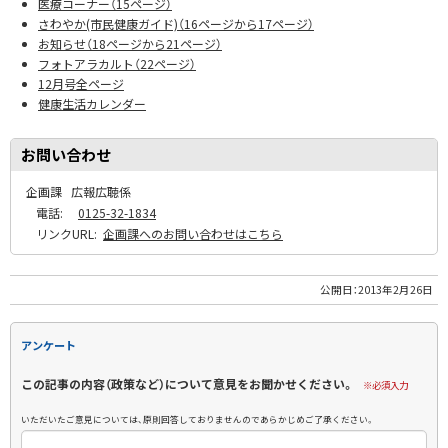
医療コーナー（15ページ）
さわやか(市民健康ガイド)（16ページから17ページ）
お知らせ（18ページから21ページ）
フォトアラカルト（22ページ）
12月号全ページ
健康生活カレンダー
お問い合わせ
企画課
広報広聴係
電話:
0125-32-1834
リンクURL:
企画課へのお問い合わせはこちら
公開日：
2013年2月26日
アンケート
この記事の内容（政策など）について意見をお聞かせください。
※必須入力
いただいたご意見については、原則回答しておりませんのであらかじめご了承ください。