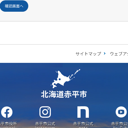
サイトマップ
ウェブア
北海道赤平市
赤平市役所
赤平市公式
赤平市公式
赤平市公
acebook
Instagram
note
YouTub