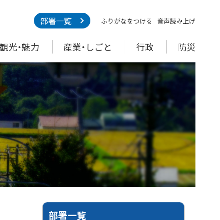
部署一覧
ふりがなをつける
音声読み上げ
観光・魅力
産業・しごと
行政
防災
部署一覧