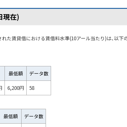
日現在)
)された賃貸借における賃借料水準(10アール当たり)は、以下
最低額
データ数
円
6,200円
58
最低額
データ数