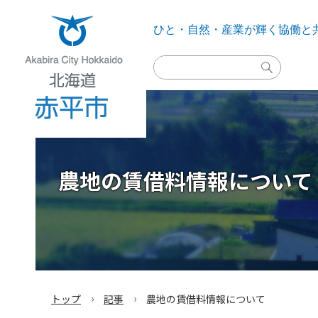
ひと・自然・産業が輝く
協働と
検
索
実
行
Akabira City Hokkaido 北海道 赤平市
農地の賃借料情報について
›
›
トップ
記事
農地の賃借料情報について