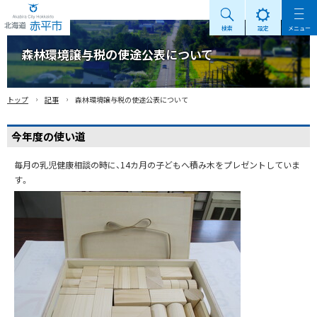
検索
設定
メニュー
Akabira City Hokkaido 北海道 赤平市
森林環境譲与税の使途公表について
›
›
トップ
記事
森林環境譲与税の使途公表について
今年度の使い道
毎月の乳児健康相談の時に、14カ月の子どもへ積み木をプレゼントしていま
す。