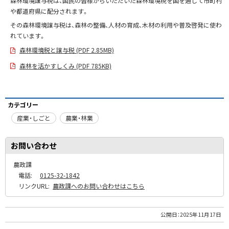
森林環境譲与税は、国民の皆様からいただいた森林環境税を国を通じて市町村
や都道府県に配分されます。
その森林環境譲与税は、森林の整備、人材の育成、木材の利用や普及啓発に使わ
れています。
森林環境税と譲与税 (PDF 2.85MB)
森林を活かすしくみ (PDF 785KB)
カテゴリー
産業・しごと
農業・林業
お問い合わせ
農政課
電話:
0125-32-1842
リンクURL:
農政課へのお問い合わせはこちら
公開日：
2025年11月17日