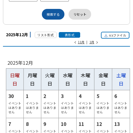
2025年12月
リスト形式
表形式
icsファイル
11月
1月
2025年12月
日
曜
月
曜
火
曜
水
曜
木
曜
金
曜
土
曜
日
日
日
日
日
日
日
30
1
2
3
4
5
6
イベント
イベント
イベント
イベント
イベント
イベント
イベント
はありま
はありま
はありま
はありま
はありま
はありま
はありま
せん
せん
せん
せん
せん
せん
せん
7
8
9
10
11
12
13
イベント
イベント
イベント
イベント
イベント
イベント
イベント