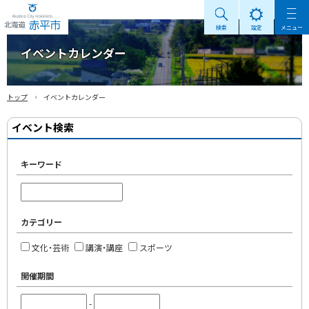
検索
設定
メニュー
Akabira City Hokkaido 北海道 赤平市
イベントカレンダー
›
トップ
イベントカレンダー
イベント検索
キーワード
カテゴリー
文化・芸術
講演・講座
スポーツ
開催期間
-