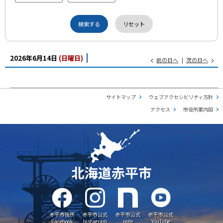
2026年6月14日
(日
曜日
)
前の日へ
次の日へ
サイトマップ
ウェブアクセシビリティ方針
アクセス
市役所案内図
北海道赤平市
赤平市役所
赤平市公式
赤平市公式
赤平市公式
Facebook
Instagram
note
YouTube