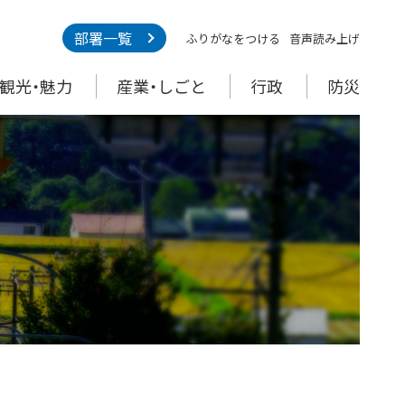
部署一覧
ふりがなをつける
音声読み上げ
観光・魅力
産業・しごと
行政
防災