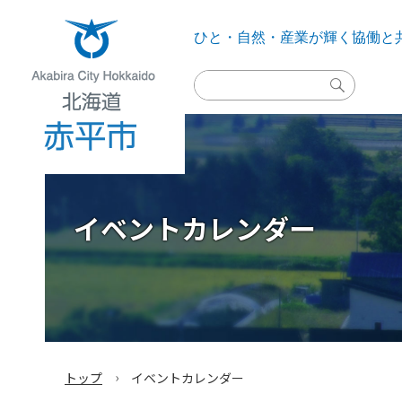
ひと・自然・産業が輝く
協働と
検
索
実
行
Akabira City Hokkaido 北海道 赤平市
イベントカレンダー
›
トップ
イベントカレンダー