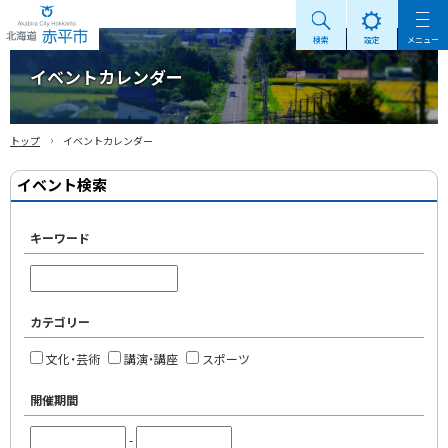
検索
設定
メニュー
Akabira City Hokkaido 北海道 赤平市
イベントカレンダー
›
トップ
イベントカレンダー
イベント検索
キーワード
カテゴリー
文化・芸術
講演・講座
スポーツ
開催期間
-