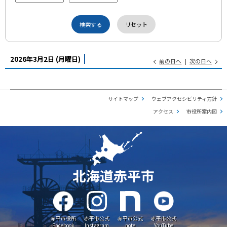
2026年3月2日
(月
曜日
)
前の日へ
次の日へ
サイトマップ
ウェブアクセシビリティ方針
アクセス
市役所案内図
北海道赤平市
赤平市役所
赤平市公式
赤平市公式
赤平市公式
Facebook
Instagram
note
YouTube