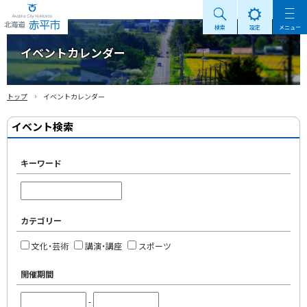
検索
設定
メニュー
Akabira City Hokkaido 北海道 赤平市
イベントカレンダー
›
トップ
イベントカレンダー
イベント検索
キーワード
カテゴリー
文化・芸術
講演・講座
スポーツ
開催期間
-