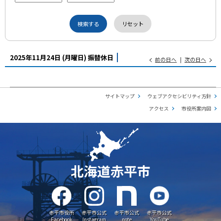
2025年11月24日
(月
曜日
)
振替休日
前の日へ
次の日へ
サイトマップ
ウェブアクセシビリティ方針
アクセス
市役所案内図
北海道赤平市
赤平市役所
赤平市公式
赤平市公式
赤平市公式
Facebook
Instagram
note
YouTube