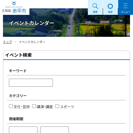
検索
設定
メニュー
Akabira City Hokkaido 北海道 赤平市
イベントカレンダー
›
トップ
イベントカレンダー
イベント検索
キーワード
カテゴリー
文化・芸術
講演・講座
スポーツ
開催期間
-