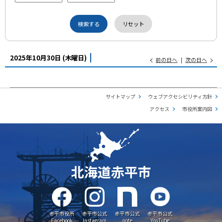
2025年10月30日
(木
曜日
)
前の日へ
次の日へ
サイトマップ
ウェブアクセシビリティ方針
アクセス
市役所案内図
北海道赤平市
赤平市役所
赤平市公式
赤平市公式
赤平市公式
Facebook
Instagram
note
YouTube