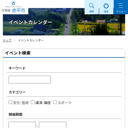
検索
設定
メニュー
Akabira City Hokkaido 北海道 赤平市
イベントカレンダー
›
トップ
イベントカレンダー
イベント検索
キーワード
カテゴリー
文化・芸術
講演・講座
スポーツ
開催期間
-