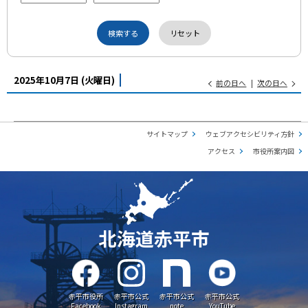
2025年10月7日
(火
曜日
)
前の日へ
次の日へ
サイトマップ
ウェブアクセシビリティ方針
アクセス
市役所案内図
北海道赤平市
赤平市役所
赤平市公式
赤平市公式
赤平市公式
Facebook
Instagram
note
YouTube